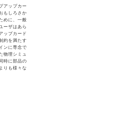
プアップカー
おもしろさか
ために、一般
ユーザはあら
アップカード
制約を満たす
インに専念で
た物理シミュ
同時に部品の
よりも様々な