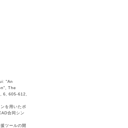
ui: "An
on", The
, 6, 605-612,
ョンを用いたポ
とCAD合同シン
支援ツールの開