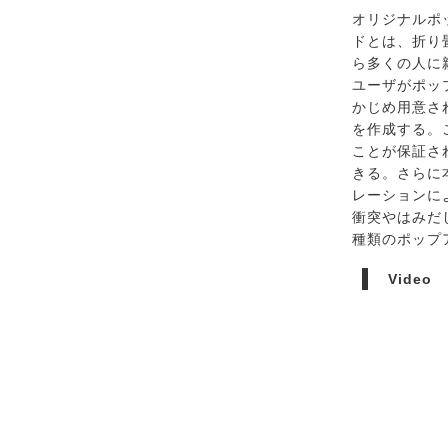
オリジナルポ
ドとは、折り
ら多くの人に
ユーザがポッ
かじめ用意さ
を作成する。
ことが保証さ
きる。さらに
レーションに
衝突やはみだ
種類のポップ
Video