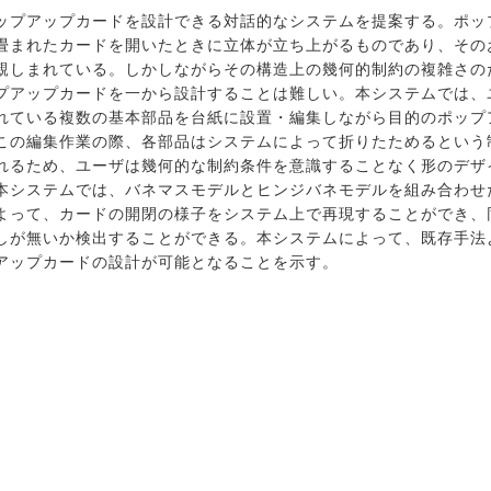
ップアップカードを設計できる対話的なシステムを提案する。ポッ
畳まれたカードを開いたときに立体が立ち上がるものであり、その
親しまれている。しかしながらその構造上の幾何的制約の複雑さの
プアップカードを一から設計することは難しい。本システムでは、
れている複数の基本部品を台紙に設置・編集しながら目的のポップ
この編集作業の際、各部品はシステムによって折りたためるという
れるため、ユーザは幾何的な制約条件を意識することなく形のデザ
本システムでは、バネマスモデルとヒンジバネモデルを組み合わせ
よって、カードの開閉の様子をシステム上で再現することができ、
しが無いか検出することができる。本システムによって、既存手法
アップカードの設計が可能となることを示す。